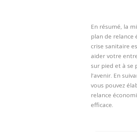
En résumé, la mi
plan de relance
crise sanitaire e
aider votre entr
sur pied et à se
l'avenir. En suiv
vous pouvez éla
relance économi
efficace.