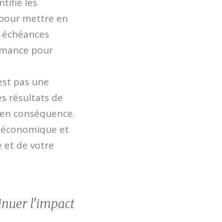
tifié les
 pour mettre en
s échéances
ormance pour
'est pas une
es résultats de
n en conséquence.
e économique et
e et de votre
inuer l'impact