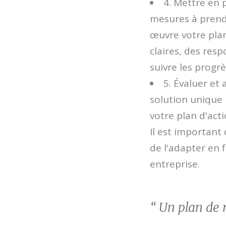
4. Mettre en p
mesures à prendr
œuvre votre plan
claires, des res
suivre les progrè
5. Évaluer et
solution unique p
votre plan d'act
Il est important
de l'adapter en 
entreprise.
“ Un plan de 