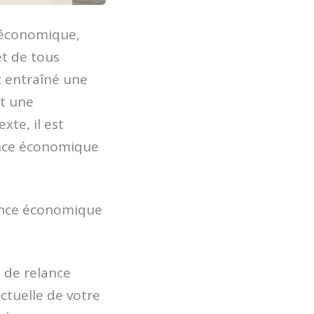
 économique,
et de tous
t entraîné une
t une
xte, il est
lance économique
lance économique
n de relance
ctuelle de votre