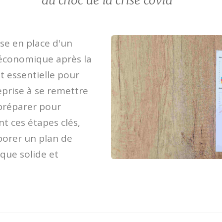
du choc de la crise covid ”
se en place d'un
 économique après la
st essentielle pour
eprise à se remettre
 préparer pour
ant ces étapes clés,
borer un plan de
que solide et