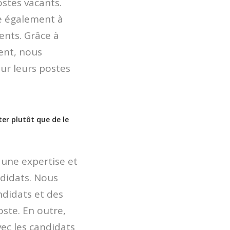
ostes vacants.
e également à
ents. Grâce à
ent, nous
our leurs postes
er plutôt que de le
 une expertise et
ndidats. Nous
didats et des
oste. En outre,
c les candidats