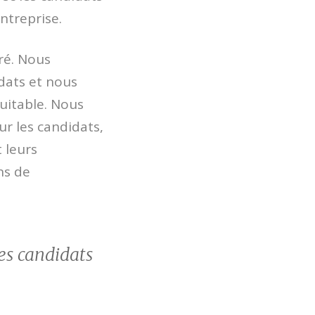
ntreprise.
ré. Nous
dats et nous
uitable. Nous
r les candidats,
 leurs
ns de
des candidats