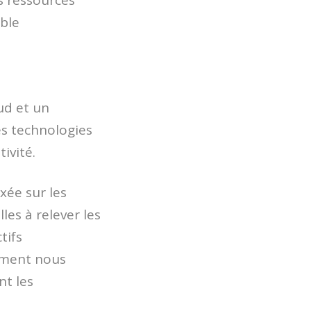
s ressources
able
ud et un
es technologies
ivité.
xée sur les
les à relever les
tifs
mment nous
nt les