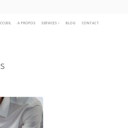
CCUEIL
A PROPOS
SERVICES
BLOG
CONTACT
Stratégie d'entreprise
Gestion de projets
Evaluation des risques
es
Technologies de l'information
Gestion de la chaîne d'approvisionnement
Audit interne
Gestion de la performance
Ressources humaines