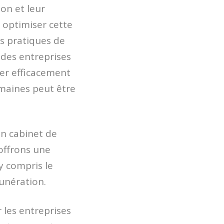
ion et leur
 optimiser cette
es pratiques de
 des entreprises
rer efficacement
umaines peut être
un cabinet de
offrons une
y compris le
unération.
 les entreprises